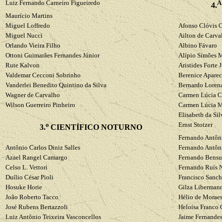
Luiz Fernando Carneiro Figueiredo
4.
Maurício Martins
Miguel
Loffredo
Afonso Clóvis
C
Miguel
Nucci
Ailton de Carva
Orlando Vieira Filho
Albino
Fávaro
Ottoni
Guimarães Fernandes Júnior
Alípio Simões
M
Rute
Kalvon
Aristides Forte 
Valdemar
Cecconi
Sobrinho
Berenice Aparec
Vanderlei Benedito Quintino da Silva
Bernardo Loren
Wagner de Carvalho
Carmen
Lúcia
C
Wilson Guerreiro Pinheiro
Carmen
Lúcia
M
Elisabeth da Si
o
Ernst
Stotzer
3.
CIENTÍFICO NOTURNO
Fernando Antô
Antônio Carlos Diniz Salles
Fernando Antô
Azael
Rangel Camargo
Fernando
Bensu
Celso L.
Vettori
Fernando Ruís
N
Duílio César
Pioli
Francisco
Sanch
Hosuke
Horie
Gilza
Liberman
João Roberto
Tacco
Hélio de Morae
José Rubens
Bertazzoli
Heloísa Franco
Luiz Antônio Teixeira Vasconcellos
Jaime Fernandes