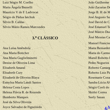
Luiz Sérgio M. Coelho
João Guilherme
Maria Ângela
Brenelli
João Zacarias
D
Maurício V. de F.
Ladvocat
Jorge B. H. de 
Sérgio de Pádua
Iatchuk
José Augusto
Sa
Sílvio B. Caldas
José David de C
Sílvio Mário Ramos Marcondes
José Emanuel Te
José Márcio Dua
o
J
osé Messias
Ca
3.
CLÁSSICO
Manoel
Francis
Ana Luísa
Amêndola
Maria
Bernarde
Ana Maria
Bottcher
Maria do Carmo
Ana Maria
Guglielminetti
Marsil
Roberto 
Denise de Oliveira Lima
Pedro Nogueira 
Elisabeth Amaral
Roberto Camar
Elisabeth Cury
Roberto Luiz P
Elisabeth de Oliveira
Blaya
Rosemarie
Cona
Esmylna
Maria
Landi
Santos
Sandra Lúcia Al
Helena Costa Lopes
Sérgio
Coeli
do 
Helena Flávia
R.
de Rezende
Shirlei
Correa
Humberto Marques
Suely
Sauan
José da Silva Oliveira
Joyce Salvador de Figueiredo
4.