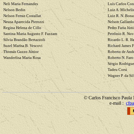
Neli
Maria Fernandes
Luís Carlos
Cor
Nelson
Bedin
Luiz A.
Micheli
Nelson Ferraz
Costallat
Luiz R. N.
Bona
Neusa
Aparecida
Pierozzi
Nelson
Gallardo
Regina Helena de
Cillo
Pedro Faria Júni
Santina Maria Augusto F.
Fazzam
Petrônio
R.
Nova
Sílvia Brandão
Bertazzoli
Ricardo
L. R.
If
Suzel
Marisa B.
Vescovi
Richard James
F
Thomás
Guzzo
Júnior
Roberto de And
Wanderlisa
Maria Rosa
Roberto N. Faro
Sérgio Rodrigu
Tadeu
Corsi
Wagner P. da Si
© Carlos Francisco Paula 
e-mail :
cfpa