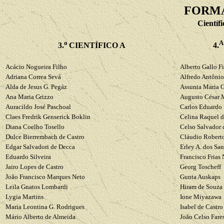
FORMA
Científi
o
3.
CIENTÍFICO A
4.
Acácio Nogueira Filho
Alberto
Gallo
Fi
Adriana Correa
Sevá
Alfredo Antônio
Alda de Jesus G.
Pegáz
Assunta Maria
G
Ana Maria
Grizzo
Augusto César
Auracildo
José Paschoal
Carlos
Eduardo
Claes
Fredrik
Genserick
Boklin
Celina Raquel d
Diana Coelho
Tosello
Celso Salvador 
Dulce
Bierrembach
de Castro
Cláudio Robert
Edgar
Salvadori
de
Decca
Erley
A. dos San
Eduardo
Silveira
Francisco
Frias 
Jairo Lopes de Castro
Georg
Toscheff
João
Francisco
Marques Neto
Gunta
Auskaps
Leila
Gnatos
Lombardi
Hiram
de Souza 
Lygia Martins
Ione
Miyazawa
Maria
Leontina
G. Rodrigues
Isabel de Castro
Mário Alberto de Almeida
João Celso
Fare