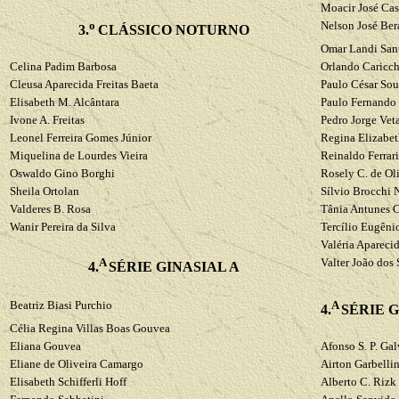
Moacir José Cas
o
Nelson José
Ber
3.
CLÁSSICO NOTURNO
Omar
Landi
San
Celina
Padim
Barbosa
Orlando
Caricc
Cleusa
Aparecida Freitas Baeta
Paulo César Sou
Elisabeth M. Alcântara
Paulo Fernando 
Ivone A. Freitas
Pedro Jorge
Vet
Leonel Ferreira Gomes Júnior
Regina Elizabet
Miquelina
de Lourdes Vieira
Reinaldo Ferrari
Oswaldo Gino
Borghi
Rosely C. de Ol
Sheila
Ortolan
Sílvio
Brocchi
N
Valderes
B. Rosa
Tânia Antunes C
Wanir
Pereira da Silva
Tercílio
Eugêni
Valéria
Apareci
A
Valter João dos 
4.
SÉRIE GINASIAL A
Beatriz
Biasi
Purchio
A
4.
SÉRIE 
Célia Regina
Villas
Boas
Gouvea
Eliana
Gouvea
Afonso S. P.
Gal
Eliane de Oliveira Camargo
Airton
Garbellin
Elisabeth
Schifferli
Hoff
Alberto C.
Rizk