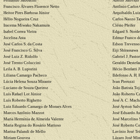
Fernando
Sabbatini
Anello
Sanvido
Francisco
Álvares
Florence
Netto
Antônio Carlos
Heitor Pires Barbosa Júnior
Arquibaldo Luiz
Hélio Nogueira Cruz
Carlos
Naozo
T
Iracema
Miwako
Nakamura
Clésio
Pfeifer
Isabel Correa Vieira
Edgard
S.
Norde
Jocelina
Asta
Edmur
Franco de
José Carlos S. da Costa
Edson
Trevenso
José
Francisco
G. Silva
Eiji
Shirassawa
José Luiz Z.
Ridolfo
Gabriel J.
Pastor
José Trento
Coluccini
Geraldo
Destefa
Leila A. B.
Luporini
Hécio
Benfatti
J
Liliana Camargo Pacheco
Ildefonso A. H. 
Lúcia
Helena Souza Mirante
Ivan
Pierozzi
Luciano de Souza Queiroz
João Batista Toj
Luís Rafael
Lot
Júnior
João Roberto Ca
Luís Roberto
Righetto
José A. C. Mac
Luiz
Eduardo
Camargo de Moraes Alves
José Ayrton
Sal
Marcos Antônio
Mazzot
José
Eduardo
As
Maria
Hermínia
de Almeida Valente
José Marcelino
Maria Regina do Rosário Mattoso
José Roberto Co
Marina
Palandi
de Mello
Lavínio
José Tei
Miriam
Gouvea
Lázaro José
Min