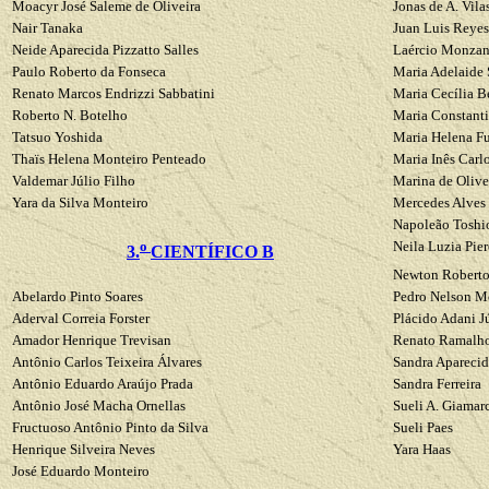
Moacyr José
Saleme
de Oliveira
Jonas de A. Vila
Nair
Tanaka
Juan Luis Reyes
Neide Aparecida
Pizzatto
Salles
Laércio
Monzan
Paulo Roberto da Fonseca
Maria Adelaide
Renato Marcos
Endrizzi
Sabbatini
Maria Cecília
B
Roberto N. Botelho
Maria Constant
Tatsuo
Yoshida
Maria Helena
F
Thaïs
Helena Monteiro Penteado
Maria Inês
Carlo
Valdemar Júlio Filho
Marina de Olive
Yara
da Silva Monteiro
Mercedes Alves
Napoleão
Toshi
o
Neila
Luzia
Pier
3.
CIENTÍFICO B
Newton Roberto
Abelardo Pinto Soares
Pedro Nelson
Mo
Aderval
Correia
Forster
Plácido
Adani
J
Amador Henrique
Trevisan
Renato Ramalh
Antônio Carlos Teixeira Álvares
Sandra Apareci
Antônio
Eduardo
Araújo
Prada
Sandra Ferreira
Antônio José Macha
Ornellas
Sueli A.
Giamar
Fructuoso
Antônio Pinto da Silva
Sueli Paes
Henrique Silveira Neves
Yara
Haas
José
Eduardo
Monteiro