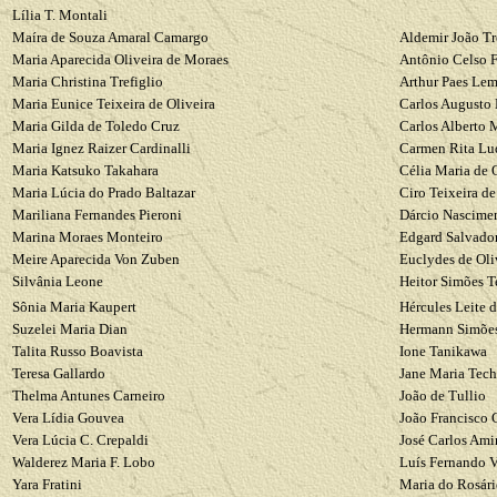
Lília T.
Montali
Maíra de Souza Amaral Camargo
Aldemir João
Tr
Maria Aparecida Oliveira de Moraes
Antônio Celso F
Maria
Christina
Trefiglio
Arthur Paes Le
Maria Eunice Teixeira de Oliveira
Carlos Augusto
Maria Gilda de Toledo Cruz
Carlos Alberto
M
Maria Ignez
Raizer
Cardinalli
Carmen Rita
Lu
Maria
Katsuko
Takahara
Célia Maria de
Maria Lúcia do Prado Baltazar
Ciro Teixeira d
Mariliana
Fernandes
Pieroni
Dárcio
Nascime
Marina Moraes Monteiro
Edgard Salvador
Meire
Aparecida Von
Zuben
Euclydes
de Oli
Silvânia
Leone
Heitor Simões T
Sônia Maria
Kaupert
Hércules Leite 
Suzelei
Maria
Dian
Hermann
Simõe
Talita
Russo
Boavista
Ione
Tanikawa
Teresa Gallardo
Jane Maria
Tech
Thelma
Antunes Carneiro
João de
Tullio
Vera Lídia
Gouvea
João
Francisco
Vera Lúcia C.
Crepaldi
José Carlos Ami
Walderez
Maria F. Lobo
Luís Fernando V
Yara
Fratini
Maria do Rosár