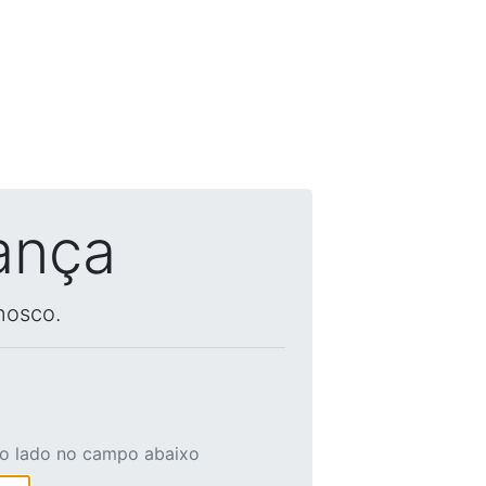
ança
nosco.
ao lado no campo abaixo