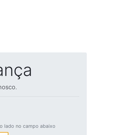
ança
nosco.
ao lado no campo abaixo