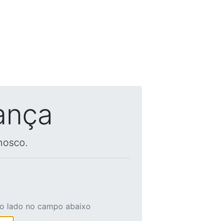
ança
nosco.
ao lado no campo abaixo